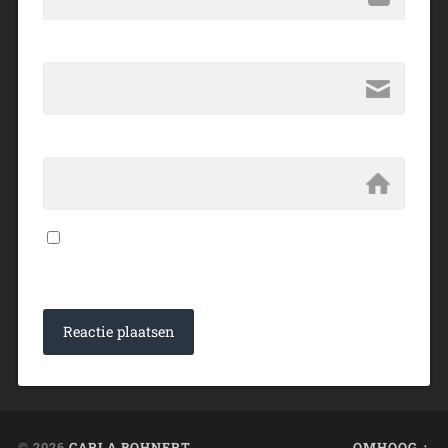
E-mail
*
Website
Mijn naam, e-mailadres en website bewaren in deze
browser voor de volgende keer wanneer ik een reactie
plaats.
© 2026
CARLA BOHNERT
OMHOOG ↑